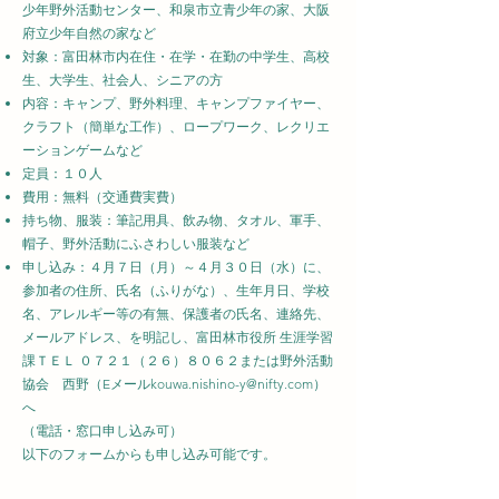
少年野外活動センター、和泉市立青少年の家、大阪
府立少年自然の家など
対象：富田林市内在住・在学・在勤の中学生、高校
生、大学生、社会人、シニアの方
内容：キャンプ、野外料理、キャンプファイヤー、
クラフト（簡単な工作）、ロープワーク、レクリエ
ーションゲームなど
定員：１０人
費用：無料（交通費実費）
持ち物、服装：筆記用具、飲み物、タオル、軍手、
帽子、野外活動にふさわしい服装など
申し込み：４月７日（月）～４月３０日（水）に、
参加者の住所、氏名（ふりがな）、生年月日、学校
名、アレルギー等の有無、保護者の氏名、連絡先、
メールアドレス、を明記し、富田林市役所 生涯学習
課ＴＥＬ ０７２１（２６）８０６２または野外活動
協会 西野（Eメール
kouwa.nishino-y@nifty.com
）
へ
（電話・窓口申し込み可）
​以下のフォームからも申し込み可能です。