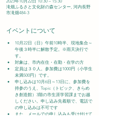
2023年10月22日 10:30 – 15:30
滝畑ふるさと文化財の森センター, 河内長野
市滝畑484-3
イベントについて
10月22日（日）午前10時半、現地集合～
午後３時半に解散予定。※雨天決行で
す。
対象は、市内在住・在勤・在学の方
定員は３０人。参加費は1000円（小学生
未満500円）です。
申し込みは10月6日～13日に、参加費を
持参のうえ、Topic（トピック、きらめ
き創造館）3階の市生涯学習課までお越
しください。申し込み先着順で、電話で
の申し込みは不可です
また、メールでの申し込みも受け付けて
います。参加者全員の住所、氏名、年
齢、性別、電話番号、アレルギーの有無
を明記のうえ、事務局長の西野