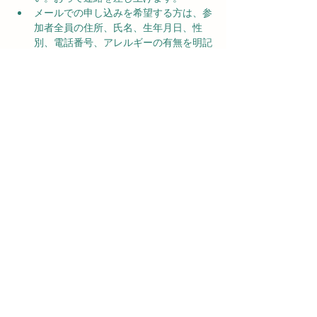
メールでの申し込みを希望する方は、参
加者全員の住所、氏名、生年月日、性
別、電話番号、アレルギーの有無を明記
し、事務局長の西野（kouwa.nishino-
y@nifty.com)へ送信ください。おって連
絡さしあげます。また、参加費を持参の
うえ、Topic(トピック）3階の富田林市
生涯学習センター（☎0721-26-8062）に
お越しいただいても申し込みいただけま
す。
このトレッキングの問い合わせは富田林
市生涯学習課（☎0721-26-8062）までお
願いします。
©富田林市野外活動協会