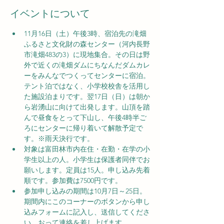
イベントについて
11月16日（土）午後3時、宿泊先の滝畑
ふるさと文化財の森センター（河内長野
市滝畑483の3）に現地集合。その日は野
外で近くの滝畑ダムにちなんだダムカレ
ーをみんなでつくってセンターに宿泊。
テント泊ではなく、小学校校舎を活用し
た施設泊まりです。翌17日（日）は朝か
ら岩湧山に向けて出発します。山頂を踏
んで昼食をとって下山し、午後4時半ご
ろにセンターに帰り着いて解散予定で
す。※雨天決行です。
対象は富田林市内在住・在勤・在学の小
学生以上の人。小学生は保護者同伴でお
願いします。定員は15人。申し込み先着
順です。参加費は7500円です。
参加申し込みの期間は10月7日～25日。
期間内にこのコーナーのボタンから申し
込みフォームに記入し、送信してくださ
い。おって連絡を差し上げます。